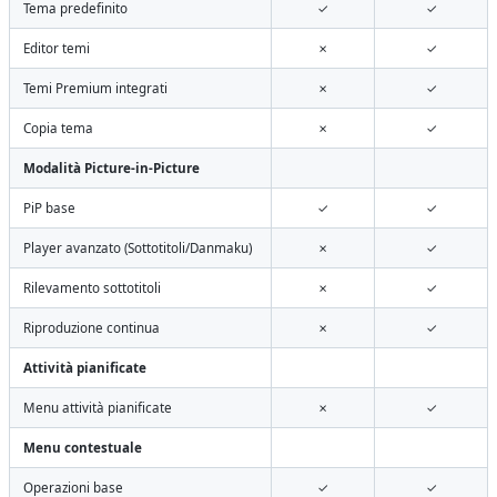
Tema predefinito
✓
✓
Editor temi
✗
✓
Temi Premium integrati
✗
✓
Copia tema
✗
✓
Modalità Picture-in-Picture
PiP base
✓
✓
Player avanzato (Sottotitoli/Danmaku)
✗
✓
Rilevamento sottotitoli
✗
✓
Riproduzione continua
✗
✓
Attività pianificate
Menu attività pianificate
✗
✓
Menu contestuale
Operazioni base
✓
✓