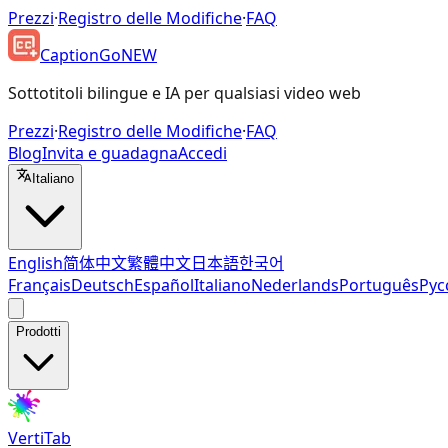
Prezzi
·
Registro delle Modifiche
·
FAQ
CaptionGo
NEW
Sottotitoli bilingue e IA per qualsiasi video web
Prezzi
·
Registro delle Modifiche
·
FAQ
Blog
Invita e guadagna
Accedi
Italiano
English
简体中文
繁體中文
日本語
한국어
Français
Deutsch
Español
Italiano
Nederlands
Português
Рус
Prodotti
VertiTab