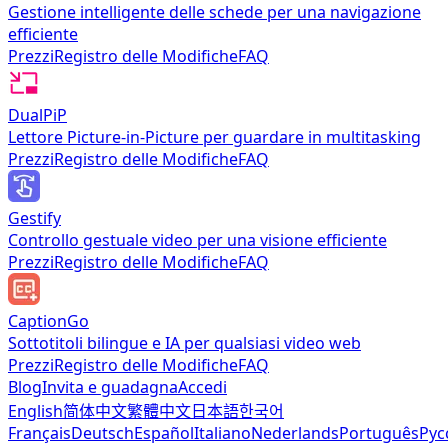
Gestione intelligente delle schede per una navigazione
efficiente
Prezzi
Registro delle Modifiche
FAQ
DualPiP
Lettore Picture-in-Picture per guardare in multitasking
Prezzi
Registro delle Modifiche
FAQ
Gestify
Controllo gestuale video per una visione efficiente
Prezzi
Registro delle Modifiche
FAQ
CaptionGo
Sottotitoli bilingue e IA per qualsiasi video web
Prezzi
Registro delle Modifiche
FAQ
Blog
Invita e guadagna
Accedi
English
简体中文
繁體中文
日本語
한국어
Français
Deutsch
Español
Italiano
Nederlands
Português
Рус