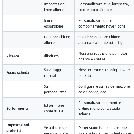
Impostazioni
Personalizzare stile, larghezza,
linee albero
colore, opacità linee
Icone
Personalizzare stili e
espansione
comportamento hover icone
Genitore chiude
Chiudere genitore chiude
albero
automaticamente tutti i figli
Nessuna restrizione su motori
Ricerca
Illimitato
ricerca e chat IA
Salvataggi
Nessun limite su config salvate
Focus scheda
illimitati
per sito
Stili
Configurare stili evidenziazione,
personalizzati
colori bordo, ecc.
Personalizzare elementi e
Editor menu
Editor menu
ordine menu contestuale
contestuale
scheda
Impostazioni
Visualizzazione
Dimensione font, dimensione
preferiti
personalizzata
icona, altezza riga, indentazione