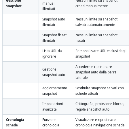
Gestione
Nessun limite su snapshot
manuali
snapshot
creati manualmente
illimitati
Snapshot auto
Nessun limite su snapshot
illimitati
salvati automaticamente
Snapshot fissati
Nessun limite su snapshot
illimitati
fissati
Lista URL da
Personalizzare URL esclusi dagli
ignorare
snapshot
Accedere e ripristinare
Gestione
snapshot auto dalla barra
snapshot auto
laterale
Aggiornamento
Sostituire snapshot salvati con
snapshot
schede attuali
Impostazioni
Crittografia, protezione blocco,
avanzate
regole snapshot auto
Cronologia
Funzione
Visualizzare e ripristinare
schede
cronologia
cronologia navigazione schede