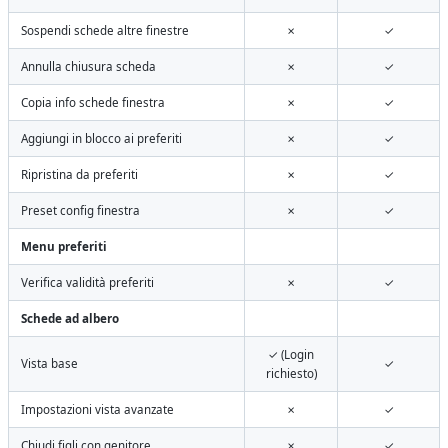
Sospendi schede altre finestre
✗
✓
Annulla chiusura scheda
✗
✓
Copia info schede finestra
✗
✓
Aggiungi in blocco ai preferiti
✗
✓
Ripristina da preferiti
✗
✓
Preset config finestra
✗
✓
Menu preferiti
Verifica validità preferiti
✗
✓
Schede ad albero
✓ (Login
Vista base
✓
richiesto)
Impostazioni vista avanzate
✗
✓
Chiudi figli con genitore
✗
✓