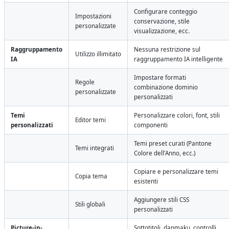
Configurare conteggio
Impostazioni
conservazione, stile
personalizzate
visualizzazione, ecc.
Raggruppamento
Nessuna restrizione sul
Utilizzo illimitato
IA
raggruppamento IA intelligente
Impostare formati
Regole
combinazione dominio
personalizzate
personalizzati
Temi
Personalizzare colori, font, stili
Editor temi
personalizzati
componenti
Temi preset curati (Pantone
Temi integrati
Colore dell'Anno, ecc.)
Copiare e personalizzare temi
Copia tema
esistenti
Aggiungere stili CSS
Stili globali
personalizzati
Picture-in-
Sottotitoli, danmaku, controlli