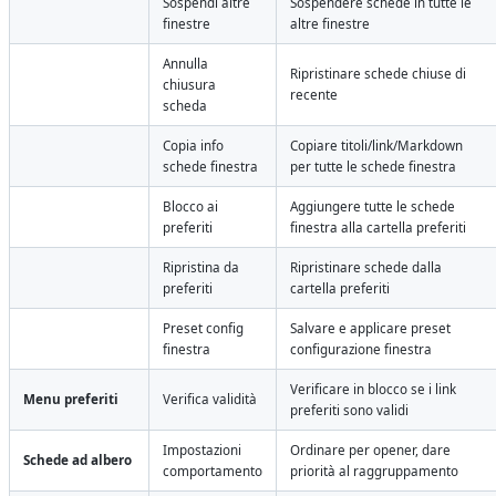
Sospendi altre
Sospendere schede in tutte le
finestre
altre finestre
Annulla
Ripristinare schede chiuse di
chiusura
recente
scheda
Copia info
Copiare titoli/link/Markdown
schede finestra
per tutte le schede finestra
Blocco ai
Aggiungere tutte le schede
preferiti
finestra alla cartella preferiti
Ripristina da
Ripristinare schede dalla
preferiti
cartella preferiti
Preset config
Salvare e applicare preset
finestra
configurazione finestra
Verificare in blocco se i link
Menu preferiti
Verifica validità
preferiti sono validi
Impostazioni
Ordinare per opener, dare
Schede ad albero
comportamento
priorità al raggruppamento