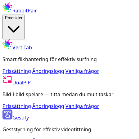
RabbitPair
Produkter
VertiTab
Smart flikhantering för effektiv surfning
Prissättning
·
Ändringslogg
·
Vanliga frågor
DualPiP
Bild-i-bild-spelare — titta medan du multitaskar
Prissättning
·
Ändringslogg
·
Vanliga frågor
Gestify
Geststyrning för effektiv videotittning