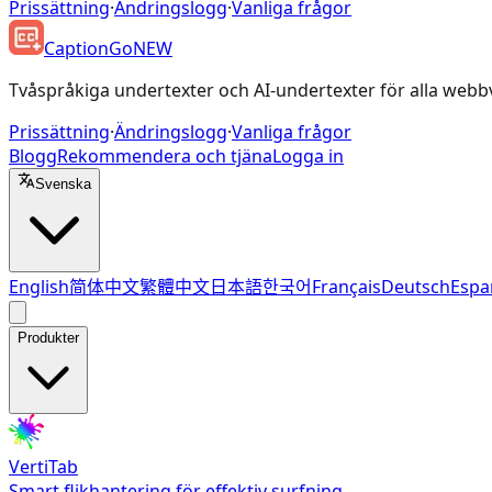
Prissättning
·
Ändringslogg
·
Vanliga frågor
CaptionGo
NEW
Tvåspråkiga undertexter och AI-undertexter för alla webb
Prissättning
·
Ändringslogg
·
Vanliga frågor
Blogg
Rekommendera och tjäna
Logga in
Svenska
English
简体中文
繁體中文
日本語
한국어
Français
Deutsch
Espa
Produkter
VertiTab
Smart flikhantering för effektiv surfning