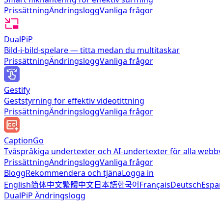
Prissättning
Ändringslogg
Vanliga frågor
DualPiP
Bild-i-bild-spelare — titta medan du multitaskar
Prissättning
Ändringslogg
Vanliga frågor
Gestify
Geststyrning för effektiv videotittning
Prissättning
Ändringslogg
Vanliga frågor
CaptionGo
Tvåspråkiga undertexter och AI-undertexter för alla webb
Prissättning
Ändringslogg
Vanliga frågor
Blogg
Rekommendera och tjäna
Logga in
English
简体中文
繁體中文
日本語
한국어
Français
Deutsch
Espa
DualPiP Ändringslogg