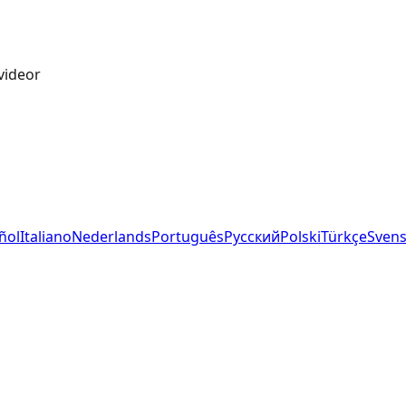
videor
ñol
Italiano
Nederlands
Português
Русский
Polski
Türkçe
Sven