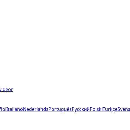
videor
ñol
Italiano
Nederlands
Português
Русский
Polski
Türkçe
Sven