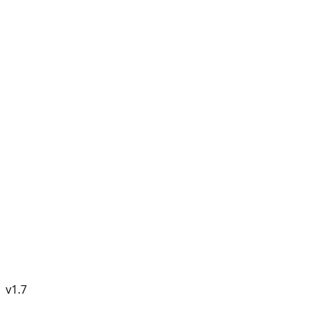
v
1.7