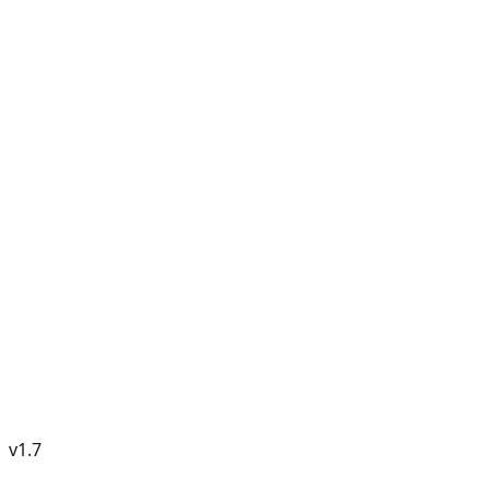
v
1.7