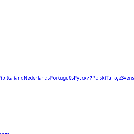
ñol
Italiano
Nederlands
Português
Русский
Polski
Türkçe
Sven