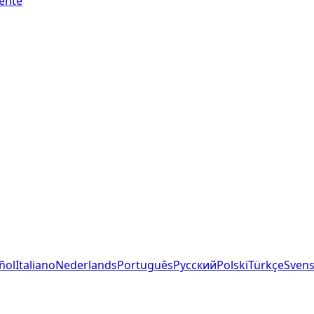
iente
ñol
Italiano
Nederlands
Português
Русский
Polski
Türkçe
Sven