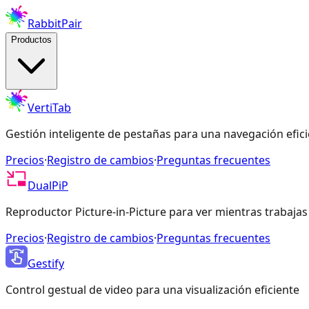
RabbitPair
Productos
VertiTab
Gestión inteligente de pestañas para una navegación efic
Precios
·
Registro de cambios
·
Preguntas frecuentes
DualPiP
Reproductor Picture-in-Picture para ver mientras trabajas
Precios
·
Registro de cambios
·
Preguntas frecuentes
Gestify
Control gestual de video para una visualización eficiente