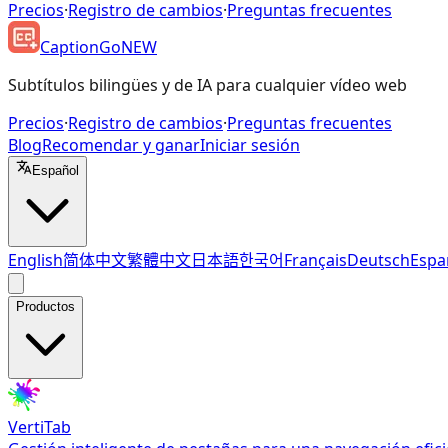
Precios
·
Registro de cambios
·
Preguntas frecuentes
CaptionGo
NEW
Subtítulos bilingües y de IA para cualquier vídeo web
Precios
·
Registro de cambios
·
Preguntas frecuentes
Blog
Recomendar y ganar
Iniciar sesión
Español
English
简体中文
繁體中文
日本語
한국어
Français
Deutsch
Espa
Productos
VertiTab