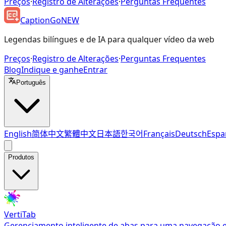
Preços
·
Registro de Alterações
·
Perguntas Frequentes
CaptionGo
NEW
Legendas bilíngues e de IA para qualquer vídeo da web
Preços
·
Registro de Alterações
·
Perguntas Frequentes
Blog
Indique e ganhe
Entrar
Português
English
简体中文
繁體中文
日本語
한국어
Français
Deutsch
Espa
Produtos
VertiTab
Gerenciamento inteligente de abas para uma navegação e