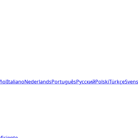
ñol
Italiano
Nederlands
Português
Русский
Polski
Türkçe
Sven
ficiente