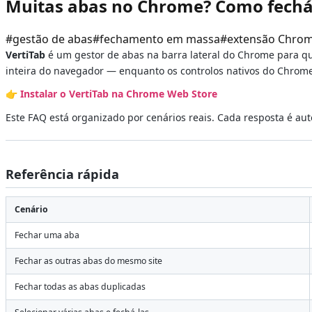
Muitas abas no Chrome? Como fechá
#
gestão de abas
#
fechamento em massa
#
extensão Chro
VertiTab
é um gestor de abas na barra lateral do Chrome para 
inteira do navegador — enquanto os controlos nativos do Chrom
👉
Instalar o VertiTab na Chrome Web Store
Este FAQ está organizado por cenários reais. Cada resposta é au
Referência rápida
Cenário
Fechar uma aba
Fechar as outras abas do mesmo site
Fechar todas as abas duplicadas