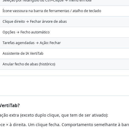
Seleção por retângulo ou Ctrl+Clique → menu em lote
Ícone vassoura na barra de ferramentas / atalho de teclado
Clique direito → Fechar árvore de abas
Opções → Fecho automático
Tarefas agendadas → Ação: Fechar
Assistente de IA VertiTab
Anular fecho de abas (histórico)
VertiTab?
ação extra (exceto duplo clique, que tem de ser ativado):
ece × à direita. Um clique fecha. Comportamento semelhante à bar