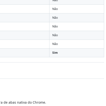
Não
Não
Não
Não
Não
Não
Sim
ra de abas nativa do Chrome.