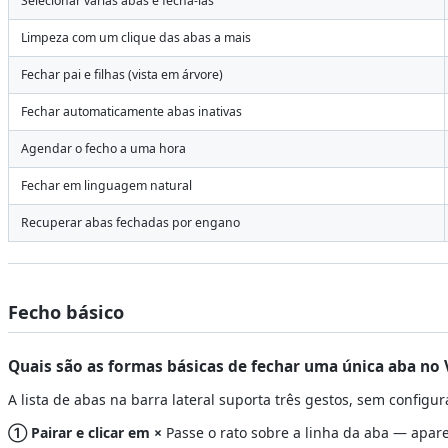
Selecionar várias abas e fechá-las
Limpeza com um clique das abas a mais
Fechar pai e filhas (vista em árvore)
Fechar automaticamente abas inativas
Agendar o fecho a uma hora
Fechar em linguagem natural
Recuperar abas fechadas por engano
Fecho básico
Quais são as formas básicas de fechar uma única aba no 
A lista de abas na barra lateral suporta três gestos, sem configur
① Pairar e clicar em ×
Passe o rato sobre a linha da aba — apar