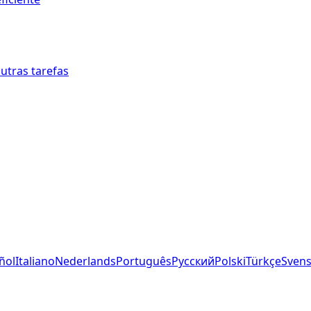
outras tarefas
ñol
Italiano
Nederlands
Português
Русский
Polski
Türkçe
Sven