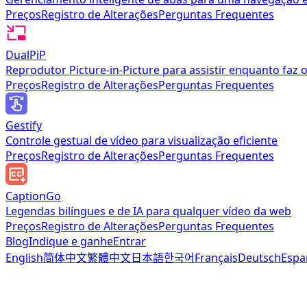
Preços
Registro de Alterações
Perguntas Frequentes
DualPiP
Reprodutor Picture-in-Picture para assistir enquanto faz 
Preços
Registro de Alterações
Perguntas Frequentes
Gestify
Controle gestual de vídeo para visualização eficiente
Preços
Registro de Alterações
Perguntas Frequentes
CaptionGo
Legendas bilíngues e de IA para qualquer vídeo da web
Preços
Registro de Alterações
Perguntas Frequentes
Blog
Indique e ganhe
Entrar
English
简体中文
繁體中文
日本語
한국어
Français
Deutsch
Espa