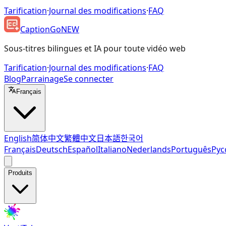
Tarification
·
Journal des modifications
·
FAQ
CaptionGo
NEW
Sous-titres bilingues et IA pour toute vidéo web
Tarification
·
Journal des modifications
·
FAQ
Blog
Parrainage
Se connecter
Français
English
简体中文
繁體中文
日本語
한국어
Français
Deutsch
Español
Italiano
Nederlands
Português
Рус
Produits