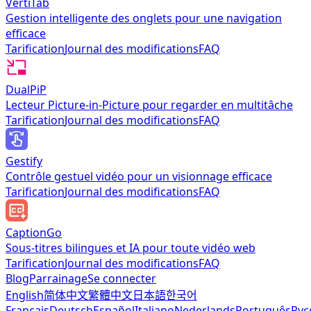
VertiTab
Gestion intelligente des onglets pour une navigation
efficace
Tarification
Journal des modifications
FAQ
DualPiP
Lecteur Picture-in-Picture pour regarder en multitâche
Tarification
Journal des modifications
FAQ
Gestify
Contrôle gestuel vidéo pour un visionnage efficace
Tarification
Journal des modifications
FAQ
CaptionGo
Sous-titres bilingues et IA pour toute vidéo web
Tarification
Journal des modifications
FAQ
Blog
Parrainage
Se connecter
English
简体中文
繁體中文
日本語
한국어
Français
Deutsch
Español
Italiano
Nederlands
Português
Рус