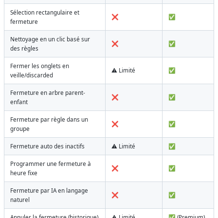
Sélection rectangulaire et
❌
✅
fermeture
Nettoyage en un clic basé sur
❌
✅
des règles
Fermer les onglets en
⚠️ Limité
✅
veille/discarded
Fermeture en arbre parent-
❌
✅
enfant
Fermeture par règle dans un
❌
✅
groupe
Fermeture auto des inactifs
⚠️ Limité
✅
Programmer une fermeture à
❌
✅
heure fixe
Fermeture par IA en langage
❌
✅
naturel
Annuler la fermeture (historique)
⚠️ Limité
✅ (Premium)