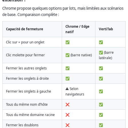
Chrome propose quelques options par lots, mais limitées aux scénarios
de base. Comparaison complète :
Chrome / Edge
Capacité de fermeture
VertiTab
natif
Clic sur × pour un onglet
✅
✅
✅ (barre
Clic molette pour fermer
✅ (barre native)
latérale)
Fermer les autres onglets
✅
✅
Fermer les onglets à droite
✅
✅
⚠️ Selon
Fermer les onglets à gauche
✅
navigateurs
Tous du même nom d’hôte
❌
✅
Tous du même domaine racine
❌
✅
Fermer les doublons
❌
✅