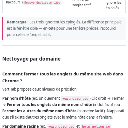
Raccourci (
)
ignore les
Remove duplicate tabs
l’onglet actif
épinglés
Remarque :
Les trois ignorent les épinglés. La différence principale
est la fenêtre cible — en-tête pour une fenêtre précise, raccourci
pour celle de l’onglet actif.
Nettoyage par domaine
Comment fermer tous les onglets du même site web dans
Chrome ?
VertiTab propose deux niveaux de précision :
Par nom d’hôte
(ex. uniquement
) Clic droit → Fermer
www.notion.so
→
Fermer tous les onglets du même nom d’hôte
(inclut l’actif) ou
Fermer les autres du même nom d’hôte
(conserve l’actif). N’apparaît
que s’il existe d’autres onglets avec le même hôte dans la fenêtre.
Par domaine racine
(ex.
et
www.notion.so
help.notion.so