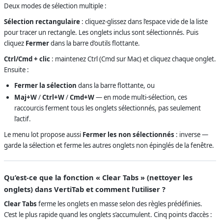
Deux modes de sélection multiple :
Sélection rectangulaire
: cliquez-glissez dans l’espace vide de la liste
pour tracer un rectangle. Les onglets inclus sont sélectionnés. Puis
cliquez
Fermer
dans la barre d’outils flottante.
Ctrl/Cmd + clic
: maintenez Ctrl (Cmd sur Mac) et cliquez chaque onglet.
Ensuite :
Fermer la sélection
dans la barre flottante, ou
Maj+W
/
Ctrl+W
/
Cmd+W
— en mode multi-sélection, ces
raccourcis ferment tous les onglets sélectionnés, pas seulement
l’actif.
Le menu lot propose aussi
Fermer les non sélectionnés
: inverse —
garde la sélection et ferme les autres onglets non épinglés de la fenêtre.
Qu’est-ce que la fonction « Clear Tabs » (nettoyer les
onglets) dans VertiTab et comment l’utiliser ?
Clear Tabs
ferme les onglets en masse selon des règles prédéfinies.
C’est le plus rapide quand les onglets s’accumulent. Cinq points d’accès :