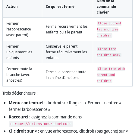
Nom de la
Action
Ce qui est fermé
commande
clavier
Fermer
Close current
Ferme récursivement les
l’arborescence
tab and tree
enfants puis le parent
(avec parent)
children
Fermer
Conserve le parent,
Close tree
uniquement les
ferme récursivement les
children only
enfants
enfants
Fermer toute la
Close tree with
Ferme le parent et toute
branche (avec
parent and
la chaîne d’ancêtres
ancêtres)
children
Trois déclencheurs :
Menu contextuel
: clic droit sur l’onglet → Fermer → entrée «
fermer l’arborescence »
Raccourci
: assignez la commande dans
chrome://extensions/shortcuts
Clic droit sur ×
: en vue arborescence, clic droit (pas gauche) sur ×