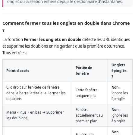
onglet ou la session entière depuis le gestionnaire d’instantanés.
Comment fermer tous les onglets en double dans Chrome
?
La fonction
Fermer les onglets en double
détecte les URL identiques
et supprime les doublons en ne gardant que la première occurrence.
Trois entrées :
Onglets
Portée de
Point d’accès
épinglés
fenêtre
?
Clic droit sur l’en-tête de fenêtre
Non
,
Cette fenêtre
dans la barre latérale → Fermer les
ignore les
uniquement
doublons
épinglés
Fenêtre
Non
,
Menu « Plus » en bas → Supprimer
actuellement au
ignore les
les doublons
premier plan
épinglés
Non
,
Fenêtre de