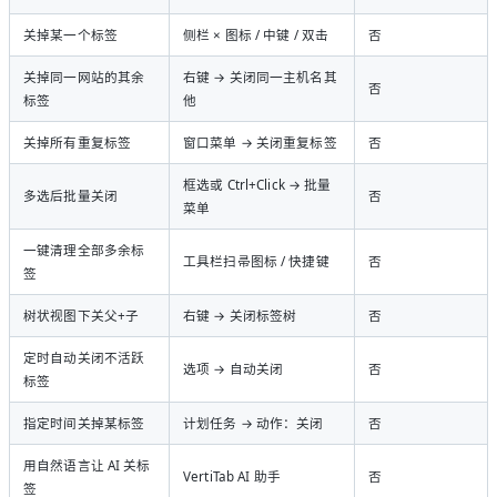
关掉某一个标签
侧栏 × 图标 / 中键 / 双击
否
关掉同一网站的其余
右键 → 关闭同一主机名其
否
标签
他
关掉所有重复标签
窗口菜单 → 关闭重复标签
否
框选或 Ctrl+Click → 批量
多选后批量关闭
否
菜单
一键清理全部多余标
工具栏扫帚图标 / 快捷键
否
签
树状视图下关父+子
右键 → 关闭标签树
否
定时自动关闭不活跃
选项 → 自动关闭
否
标签
指定时间关掉某标签
计划任务 → 动作：关闭
否
用自然语言让 AI 关标
VertiTab AI 助手
否
签