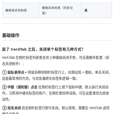
撤销关闭标签（历史记
撤销误关的标签
是
录）
基础操作
装了 VertiTab 之后，关闭单个标签有几种方式？
VertiTab 在侧栏标签列表里支持三种基础关闭手势，均无需额外配置（双
击关闭除外）：
① 鼠标悬停点 ×
将鼠标移到侧栏标签行上，右侧出现 × 图标，单击关闭。
这是最常用的方式，与浏览器原生标签条逻辑一致。
② 中键（滚轮键）点击
在侧栏标签行上按下鼠标中键，默认执行关闭动
作。习惯用中键关标签的用户，在侧栏里同样适用。可在设置里改为其他
动作。
③ 双击关闭
双击侧栏标签行即可关闭。默认禁用，需要在 VertiTab 选项
里手动开启。