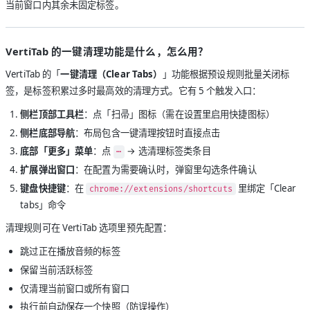
当前窗口内其余未固定标签。
VertiTab 的一键清理功能是什么，怎么用？
VertiTab 的「
一键清理（Clear Tabs）
」功能根据预设规则批量关闭标
签，是标签积累过多时最高效的清理方式。它有 5 个触发入口：
侧栏顶部工具栏
：点「扫帚」图标（需在设置里启用快捷图标）
侧栏底部导航
：布局包含一键清理按钮时直接点击
底部「更多」菜单
：点
→ 选清理标签类条目
⋯
扩展弹出窗口
：在配置为需要确认时，弹窗里勾选条件确认
键盘快捷键
：在
里绑定「Clear
chrome://extensions/shortcuts
tabs」命令
清理规则可在 VertiTab 选项里预先配置：
跳过正在播放音频的标签
保留当前活跃标签
仅清理当前窗口或所有窗口
执行前自动保存一个快照（防误操作）