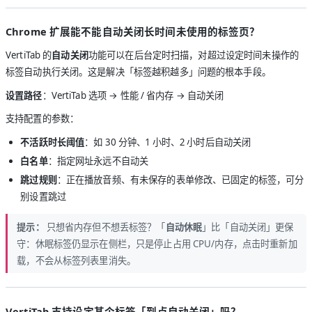
Chrome 扩展能不能自动关闭长时间未使用的标签页？
VertiTab 的
自动关闭
功能可以在后台定时扫描，对超过设定时间未操作的
标签自动执行关闭。这是解决「标签越积越多」问题的根本手段。
设置路径
：VertiTab 选项 → 性能 / 省内存 → 自动关闭
支持配置的参数：
不活跃时长阈值
：如 30 分钟、1 小时、2 小时后自动关闭
白名单
：指定网址永远不自动关
跳过规则
：正在播放音频、有未保存的表单修改、已固定的标签，可分
别设置跳过
提示：
只想省内存但不想丢标签？「
自动休眠
」比「自动关闭」更保
守：休眠标签仍显示在侧栏，只是停止占用 CPU/内存，点击时重新加
载，不会从标签列表里消失。
VertiTab 支持设定某个标签「到点自动关闭」吗？