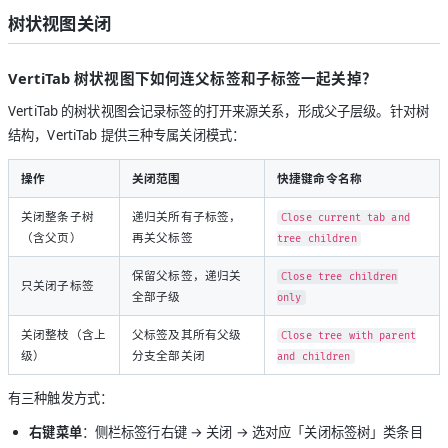
树状视图关闭
VertiTab 树状视图下如何连父标签和子标签一起关掉？
VertiTab 的树状视图会记录标签的打开来源关系，形成父子层级。针对树
结构，VertiTab 提供三种专属关闭模式：
操作
关闭范围
快捷键命令名称
关闭整条子树
递归关所有子标签，
Close current tab and
（含父页）
再关父标签
tree children
保留父标签，递归关
Close tree children
只关闭子标签
全部子级
only
关闭整枝（含上
父标签及其所有父级
Close tree with parent
级）
分支全部关闭
and children
有三种触发方式：
右键菜单
：侧栏标签行右键 → 关闭 → 选对应「关闭标签树」类条目