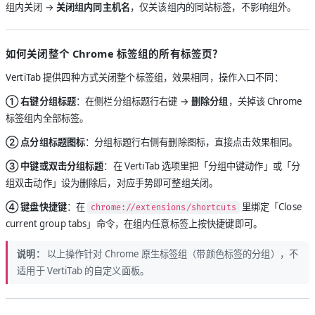
组内关闭 →
关闭组内同主机名
，仅关该组内的同站标签，不影响组外。
如何关闭整个 Chrome 标签组的所有标签页？
VertiTab 提供四种方式关闭整个标签组，效果相同，操作入口不同：
① 右键分组标题
：在侧栏分组标题行右键 →
删除分组
，关掉该 Chrome
标签组内全部标签。
② 点分组标题图标
：分组标题行右侧有删除图标，直接点击效果相同。
③ 中键或双击分组标题
：在 VertiTab 选项里把「分组中键动作」或「分
组双击动作」设为删除后，对应手势即可整组关闭。
④ 键盘快捷键
：在
里绑定「Close
chrome://extensions/shortcuts
current group tabs」命令，在组内任意标签上按快捷键即可。
说明：
以上操作针对 Chrome 原生标签组（带颜色标签的分组），不
适用于 VertiTab 的自定义面板。