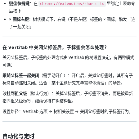
键盘快捷键
：在
里绑定上表命令
chrome://extensions/shortcuts
后按下
× 图标右键
：树状模式下，右键（不是左键）标签的 × 图标，触发「连
子一起关闭」
在 VertiTab 中关闭父标签后，子标签会怎么处理？
关闭父标签后，子标签的处理方式由 VertiTab 的树设置决定，有两种模式
可选：
跟随父标签一起关闭
（需手动开启）：开启后，关掉父标签时，其所有子
标签自动递归关闭。适合「某个主题研究完毕需整体清理」的场景。
改挂到祖父级
（默认行为）：关掉父标签后，子标签不消失，而是被重新
指向祖父级标签，继续保持在树结构里。
设置路径：VertiTab 选项 → 树相关设置 → 关闭父标签时的子标签行为。
自动化与定时