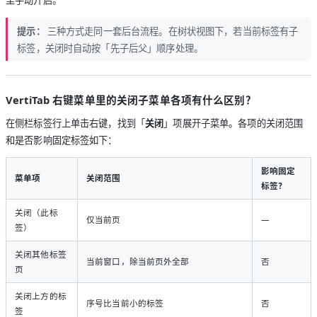
提示：
三种方式走同一套后台流程。在树状视图下，若当前标签有子
标签，关闭时自动按「先子后父」顺序处理。
VertiTab 右键菜单里的关闭子菜单各项有什么区别？
在侧栏标签行上单击右键，找到「
关闭
」项展开子菜单。各项的关闭范围
和是否影响固定标签如下：
影响固定
菜单项
关闭范围
标签？
关闭（此标
仅当前页
—
签）
关闭其他标签
当前窗口，除当前页外全部
否
页
关闭上方的标
序号比当前小的标签
否
签