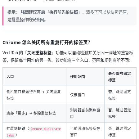
提示：
强烈建议开启「执行前先拍快照」
。清多了可以从快照还原，
是批量操作的安全网。
Chrome 怎么关闭所有重复打开的标签页？
VertiTab 的「
关闭重复标签
」功能可以自动检测并关闭同一网址的重复标
签，保留每个网址的第一条。该功能有三个入口，范围和规则有所不同：
是否影响固定
入口
作用范围
标签
侧栏窗口标题行右键 → 关闭重复
否
，跳过固定
仅该窗口
标签
标签
浏览器当前聚焦窗
否
，跳过固定
底部「更多」→ 移除重复标签
口
标签
扩展快捷键（
当前活动标签所在
否
，跳过固定
Remove duplicate
）
窗口
标签
tabs