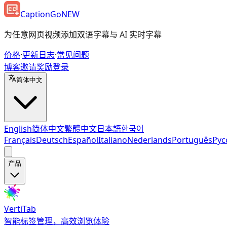
CaptionGo
NEW
为任意网页视频添加双语字幕与 AI 实时字幕
价格
·
更新日志
·
常见问题
博客
邀请奖励
登录
简体中文
English
简体中文
繁體中文
日本語
한국어
Français
Deutsch
Español
Italiano
Nederlands
Português
Рус
产品
VertiTab
智能标签管理，高效浏览体验