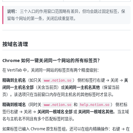
说明：
三个入口的作用窗口范围略有差异，但均会跳过固定标签，保
留每个网址的第一条，关闭后续重复项。
按域名清理
Chrome 如何一键关闭同一个网站的所有标签页？
在 VertiTab 中，关闭同一网站的标签页有两个精度级别：
精确到主机名
（如只关
） 侧栏标签行右键 → 关闭 →
关
www.notion.so
闭同一主机名全部
（关含当前页）或
关闭同一主机名其他
（保留当前
页）。该选项只在当前窗口内存在同主机名的其他标签时才显示。
精确到根域名
（同时关
和
） 侧栏标
www.notion.so
help.notion.so
签行右键 → 关闭 →
关闭同一根域名全部
或
关闭同一根域名其他
。当主域
名与主机名不同且有多个匹配标签时显示。
如果标签已编入 Chrome 原生标签组，还可以在组内精确操作：右键 → 在