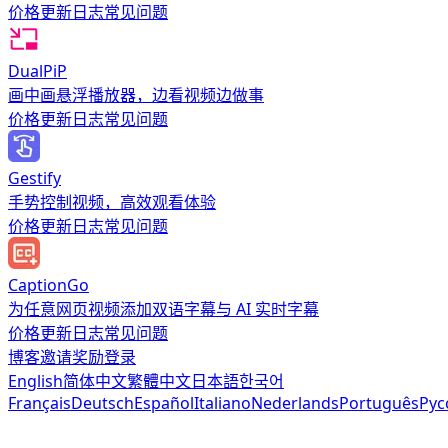
价格
更新日志
常见问题
DualPiP
画中画悬浮播放器，边看视频边做事
价格
更新日志
常见问题
Gestify
手势控制视频，高效观看体验
价格
更新日志
常见问题
CaptionGo
为任意网页视频添加双语字幕与 AI 实时字幕
价格
更新日志
常见问题
博客
邀请奖励
登录
English
简体中文
繁體中文
日本語
한국어
Français
Deutsch
Español
Italiano
Nederlands
Português
Рус