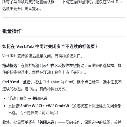
所有子菜单项均支持配置确认框——不确定操作范围时，建议在 VertiTab
选项里先开启确认提示。
批量操作
如何在 VertiTab 中同时关闭多个不连续的标签页？
VertiTab 支持多选后批量关闭，有两种多选入口：
拖动框选
：在侧栏标签列表空白区域按住左键拖动，画出矩形选择框，框
住的标签被选中，然后在浮动工具条上点「关闭」。
Ctrl/Cmd + 点击
：按住 Ctrl（Mac 为 Cmd）逐个点击标签，选中任意不
连续的标签。选中后，有两种执行方式：
浮动工具条 →
关闭已选
直接按
Shift+W
/
Ctrl+W
/
Cmd+W
（多选状态下快捷键会关闭全部
已选，而不是仅关当前活跃页）
此外，批量菜单还有「
关闭未选
」——反向操作，保留选中的标签，关掉