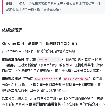
說明：
三個入口的作用視窗範圍略有差異，但均會略過釘選分頁，保
留每個網址的第一條，關閉後續重複項。
依網域清理
Chrome 如何一鍵關閉同一個網站的全部分頁？
在 VertiTab 中，關閉同一網站的分頁有兩個精度層級：
精確到主機名稱
（如只關
） 側邊欄分頁列右鍵 → 關閉
www.notion.so
→
關閉同一主機名稱全部
（關含目前頁）或
關閉同一主機名稱其他
（保留
目前頁）。該選項只在目前視窗內存在同主機名稱的其他分頁時才顯示。
精確到根網域
（同時關
和
） 側邊欄
www.notion.so
help.notion.so
分頁列右鍵 → 關閉 →
關閉同一根網域全部
或
關閉同一根網域其他
。當主
網域與主機名稱不同且有多個符合分頁時顯示。
如果分頁已編入 Chrome 原生分頁群組，還可以在群組內精確操作：右鍵
→ 在群組內關閉 →
關閉群組內同主機名稱
，僅關該群組內的同站分頁，不