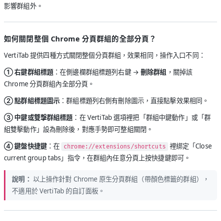
影響群組外。
如何關閉整個 Chrome 分頁群組的全部分頁？
VertiTab 提供四種方式關閉整個分頁群組，效果相同，操作入口不同：
① 右鍵群組標題
：在側邊欄群組標題列右鍵 →
刪除群組
，關掉該
Chrome 分頁群組內全部分頁。
② 點群組標題圖示
：群組標題列右側有刪除圖示，直接點擊效果相同。
③ 中鍵或雙擊群組標題
：在 VertiTab 選項裡把「群組中鍵動作」或「群
組雙擊動作」設為刪除後，對應手勢即可整組關閉。
④ 鍵盤快捷鍵
：在
裡綁定「Close
chrome://extensions/shortcuts
current group tabs」指令，在群組內任意分頁上按快捷鍵即可。
說明：
以上操作針對 Chrome 原生分頁群組（帶顏色標籤的群組），
不適用於 VertiTab 的自訂面板。