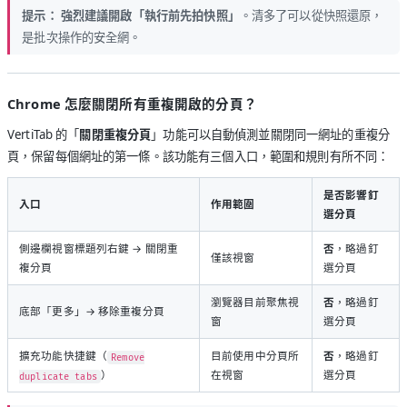
提示：
強烈建議開啟「執行前先拍快照」
。清多了可以從快照還原，
是批次操作的安全網。
Chrome 怎麼關閉所有重複開啟的分頁？
VertiTab 的「
關閉重複分頁
」功能可以自動偵測並關閉同一網址的重複分
頁，保留每個網址的第一條。該功能有三個入口，範圍和規則有所不同：
是否影響釘
入口
作用範圍
選分頁
側邊欄視窗標題列右鍵 → 關閉重
否
，略過釘
僅該視窗
複分頁
選分頁
瀏覽器目前聚焦視
否
，略過釘
底部「更多」→ 移除重複分頁
窗
選分頁
擴充功能快捷鍵（
目前使用中分頁所
否
，略過釘
Remove
）
在視窗
選分頁
duplicate tabs