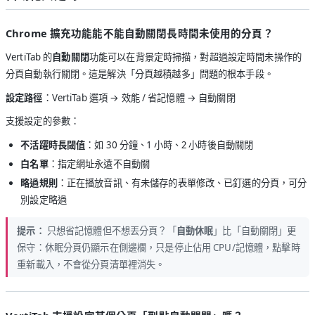
Chrome 擴充功能能不能自動關閉長時間未使用的分頁？
VertiTab 的
自動關閉
功能可以在背景定時掃描，對超過設定時間未操作的
分頁自動執行關閉。這是解決「分頁越積越多」問題的根本手段。
設定路徑
：VertiTab 選項 → 效能 / 省記憶體 → 自動關閉
支援設定的參數：
不活躍時長閾值
：如 30 分鐘、1 小時、2 小時後自動關閉
白名單
：指定網址永遠不自動關
略過規則
：正在播放音訊、有未儲存的表單修改、已釘選的分頁，可分
別設定略過
提示：
只想省記憶體但不想丟分頁？「
自動休眠
」比「自動關閉」更
保守：休眠分頁仍顯示在側邊欄，只是停止佔用 CPU/記憶體，點擊時
重新載入，不會從分頁清單裡消失。