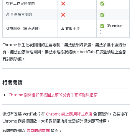
排程工作定時關閉
❌
✅
AI 自然語言關閉
❌
✅
✅（Premium
復原關閉（歷史紀錄）
⚠️ 有限支援
）
Chrome 原生批次關閉的主要限制：無法依網域篩選、無法多選不連續分
頁、無法設定清理規則、無法處理樹狀結構。VertiTab 在這些情境上全部
有對應功能。
相關閱讀
Chrome 關閉後如何找回之前的分頁？完整復原指南
還沒有安裝 VertiTab？在
Chrome 線上應用程式商店
免費取得。安裝後在
Chrome 側邊欄開啟，大多數關閉功能無需額外設定即可使用。
有問題歡迎在
意見回饋頁面
留言。