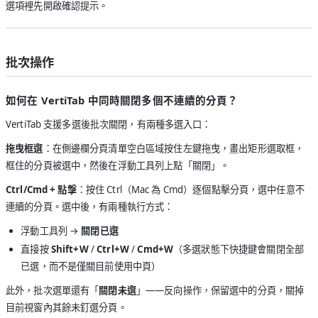
選項裡先開啟確認提示。
批次操作
如何在 VertiTab 中同時關閉多個不連續的分頁？
VertiTab 支援多選後批次關閉，有兩種多選入口：
拖曳框選
：在側邊欄分頁清單空白區域按住左鍵拖曳，畫出矩形選取框，
框住的分頁被選中，然後在浮動工具列上點「關閉」。
Ctrl/Cmd + 點擊
：按住 Ctrl（Mac 為 Cmd）逐個點擊分頁，選中任意不
連續的分頁。選中後，有兩種執行方式：
浮動工具列 →
關閉已選
直接按
Shift+W
/
Ctrl+W
/
Cmd+W
（多選狀態下快捷鍵會關閉全部
已選，而不是僅關目前使用中頁）
此外，批次選單還有「
關閉未選
」——反向操作，保留選中的分頁，關掉
目前視窗內其餘未釘選分頁。