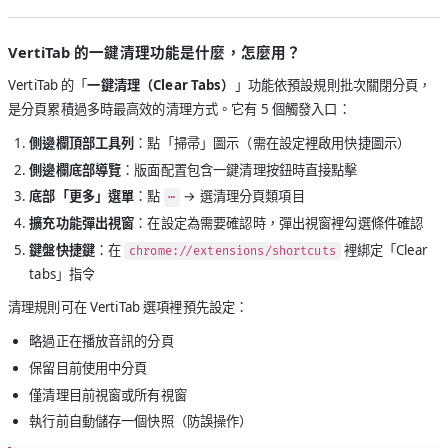
VertiTab 的一鍵清理功能是什麼，怎麼用？
VertiTab 的「
一鍵清理（Clear Tabs）
」功能依預設規則批次關閉分頁，
是分頁累積過多時最高效的清理方式。它有 5 個觸發入口：
側邊欄頂部工具列
：點「掃帚」圖示（需在設定裡啟用快捷圖示）
側邊欄底部導覽
：版面配置包含一鍵清理按鈕時直接點擊
底部「更多」選單
：點
→ 選清理分頁類項目
⋯
擴充功能彈出視窗
：在設定為需要確認時，彈出視窗裡勾選條件確認
鍵盤快捷鍵
：在
裡綁定「Clear
chrome://extensions/shortcuts
tabs」指令
清理規則可在 VertiTab 選項裡預先設定：
略過正在播放音訊的分頁
保留目前使用中分頁
僅清理目前視窗或所有視窗
執行前自動儲存一個快照（防誤操作）