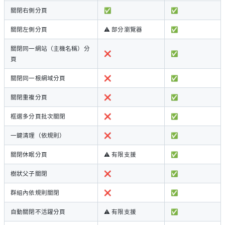
關閉右側分頁
✅
✅
關閉左側分頁
⚠️ 部分瀏覽器
✅
關閉同一網站（主機名稱）分
❌
✅
頁
關閉同一根網域分頁
❌
✅
關閉重複分頁
❌
✅
框選多分頁批次關閉
❌
✅
一鍵清理（依規則）
❌
✅
關閉休眠分頁
⚠️ 有限支援
✅
樹狀父子關閉
❌
✅
群組內依規則關閉
❌
✅
自動關閉不活躍分頁
⚠️ 有限支援
✅