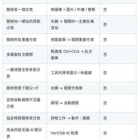
關掉某一個分頁
側邊欄 × 圖示 / 中鍵 / 雙擊
否
關掉同一網站的其餘
右鍵 → 關閉同一主機名稱
否
分頁
其他
關掉所有重複分頁
視窗選單 → 關閉重複分頁
否
框選或 Ctrl+Click → 批次
多選後批次關閉
否
選單
一鍵清理全部多餘分
工具列掃帚圖示 / 快捷鍵
否
頁
樹狀檢視下關父+子
右鍵 → 關閉分頁樹
否
定時自動關閉不活躍
選項 → 自動關閉
否
分頁
指定時間關掉某分頁
排程工作 → 動作：關閉
否
用自然語言讓 AI 關分
VertiTab AI 助理
否
頁