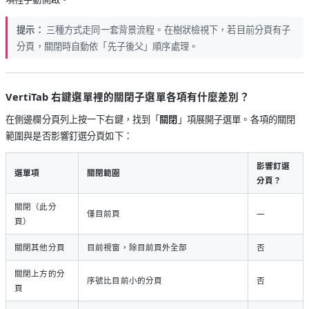
提示：
三種方式走同一套背景流程。在樹狀檢視下，若目前分頁有子
分頁，關閉時自動依「先子後父」順序處理。
VertiTab 右鍵選單裡的關閉子選單各項有什麼差別？
在側邊欄分頁列上按一下右鍵，找到「
關閉
」項展開子選單。各項的關閉
範圍與是否影響釘選分頁如下：
影響釘選
選單項
關閉範圍
分頁？
關閉（此分
僅目前頁
—
頁）
關閉其他分頁
目前視窗，除目前頁外全部
否
關閉上方的分
序號比目前小的分頁
否
頁