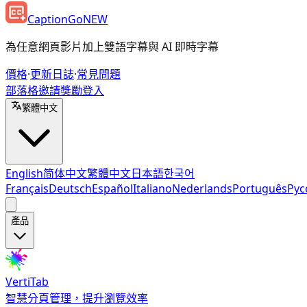
CaptionGo
NEW
為任意網頁影片加上雙語字幕與 AI 即時字幕
價格
·
更新日誌
·
常見問題
部落格
邀請獎勵
登入
繁體中文
English
简体中文
繁體中文
日本語
한국어
Français
Deutsch
Español
Italiano
Nederlands
Português
Рус
產品
VertiTab
智慧分頁管理，提升瀏覽效率