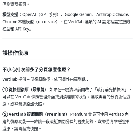
個瀏覽器視窗。
模型支援
：OpenAI（GPT 系列）、Google Gemini、Anthropic Claude、
Chrome 本機模型（on-device）。在 VertiTab 選項的 AI 設定裡設定您的
模型和 API Key。
誤操作復原
不小心批次關多了分頁怎麼復原？
VertiTab 提供三條復原路徑，依可靠性由高到低：
① 從快照復原（最推薦）
如果在一鍵清理前開啟了「執行前先拍快照」，
可以在 VertiTab 快照管理介面找到清理前的狀態，選取需要的分頁逐個還
原，或整體還原該快照。
② VertiTab 復原關閉（Premium）
Premium 會員可使用 VertiTab 內
建的復原功能——維護一段最近關閉分頁的歷史紀錄，直接從清單裡選擇
還原，無需翻找快照。