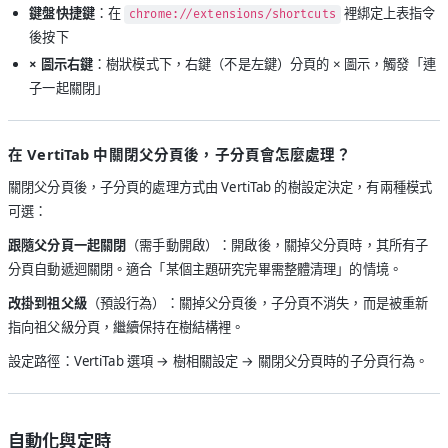
鍵盤快捷鍵
：在
裡綁定上表指令
chrome://extensions/shortcuts
後按下
× 圖示右鍵
：樹狀模式下，右鍵（不是左鍵）分頁的 × 圖示，觸發「連
子一起關閉」
在 VertiTab 中關閉父分頁後，子分頁會怎麼處理？
關閉父分頁後，子分頁的處理方式由 VertiTab 的樹設定決定，有兩種模式
可選：
跟隨父分頁一起關閉
（需手動開啟）：開啟後，關掉父分頁時，其所有子
分頁自動遞迴關閉。適合「某個主題研究完畢需整體清理」的情境。
改掛到祖父級
（預設行為）：關掉父分頁後，子分頁不消失，而是被重新
指向祖父級分頁，繼續保持在樹結構裡。
設定路徑：VertiTab 選項 → 樹相關設定 → 關閉父分頁時的子分頁行為。
自動化與定時