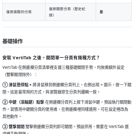
復原關閉分頁（歷史紀
復原誤關的分頁
是
錄）
基礎操作
安裝 VertiTab 之後，關閉單一分頁有幾種方式？
VertiTab 在側邊欄分頁清單裡支援三種基礎關閉手勢，均無需額外設定
（雙擊關閉除外）：
① 滑鼠懸停點 ×
將滑鼠移到側邊欄分頁列上，右側出現 × 圖示，按一下關
閉。這是最常用的方式，與瀏覽器原生分頁列邏輯一致。
② 中鍵（滾輪鍵）點擊
在側邊欄分頁列上按下滑鼠中鍵，預設執行關閉動
作。習慣用中鍵關分頁的使用者，在側邊欄裡同樣適用。可在設定裡改為
其他動作。
③ 雙擊關閉
雙擊側邊欄分頁列即可關閉。預設停用，需要在 VertiTab 選
項裡手動開啟。