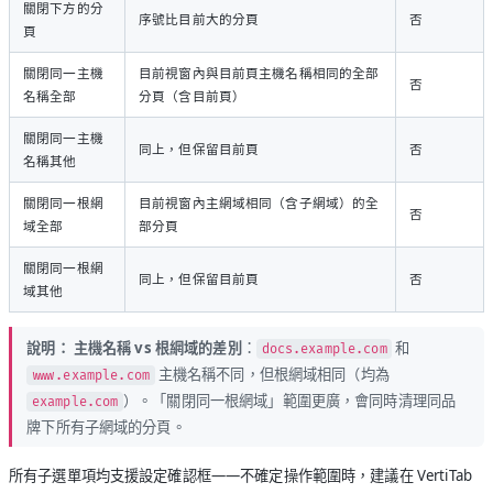
關閉下方的分
序號比目前大的分頁
否
頁
關閉同一主機
目前視窗內與目前頁主機名稱相同的全部
否
名稱全部
分頁（含目前頁）
關閉同一主機
同上，但保留目前頁
否
名稱其他
關閉同一根網
目前視窗內主網域相同（含子網域）的全
否
域全部
部分頁
關閉同一根網
同上，但保留目前頁
否
域其他
說明：
主機名稱 vs 根網域的差別
：
和
docs.example.com
主機名稱不同，但根網域相同（均為
www.example.com
）。「關閉同一根網域」範圍更廣，會同時清理同品
example.com
牌下所有子網域的分頁。
所有子選單項均支援設定確認框——不確定操作範圍時，建議在 VertiTab