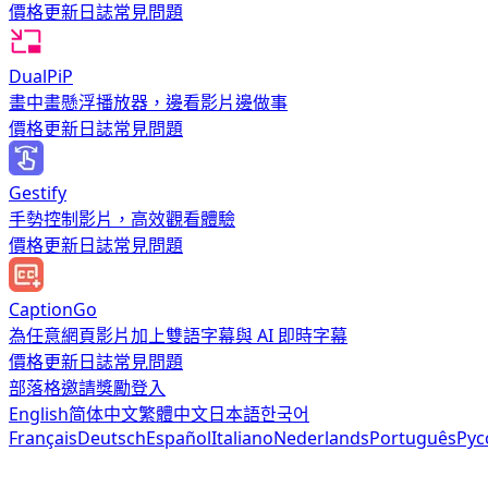
價格
更新日誌
常見問題
DualPiP
畫中畫懸浮播放器，邊看影片邊做事
價格
更新日誌
常見問題
Gestify
手勢控制影片，高效觀看體驗
價格
更新日誌
常見問題
CaptionGo
為任意網頁影片加上雙語字幕與 AI 即時字幕
價格
更新日誌
常見問題
部落格
邀請獎勵
登入
English
简体中文
繁體中文
日本語
한국어
Français
Deutsch
Español
Italiano
Nederlands
Português
Рус