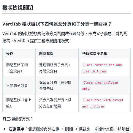
樹狀檢視關閉
VertiTab 樹狀檢視下如何連父分頁和子分頁一起關掉？
VertiTab 的樹狀檢視會記錄分頁的開啟來源關係，形成父子階層。針對樹
結構，VertiTab 提供三種專屬關閉模式：
操作
關閉範圍
快捷鍵指令名稱
關閉整條子樹
遞迴關所有子分頁，
Close current tab and
（含父頁）
再關父分頁
tree children
保留父分頁，遞迴關
Close tree children
只關閉子分頁
全部子級
only
關閉整枝（含上
父分頁及其所有上級
Close tree with parent
級）
分支全部關閉
and children
有三種觸發方式：
右鍵選單
：側邊欄分頁列右鍵 → 關閉 → 選對應「關閉分頁樹」類項目