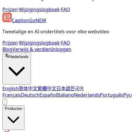
Prijzen
·
Wijzigingslogboek
·
FAQ
CaptionGo
NEW
Tweetalige en AI-ondertitels voor elke webvideo
Prijzen
·
Wijzigingslogboek
·
FAQ
Blog
Verwijs & verdien
Inloggen
Nederlands
English
简体中文
繁體中文
日本語
한국어
Français
Deutsch
Español
Italiano
Nederlands
Português
Рус
Producten