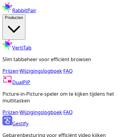
RabbitPair
Producten
VertiTab
Slim tabbeheer voor efficiënt browsen
Prijzen
·
Wijzigingslogboek
·
FAQ
DualPiP
Picture-in-Picture-speler om te kijken tijdens het
multitasken
Prijzen
·
Wijzigingslogboek
·
FAQ
Gestify
Gebarenbesturing voor efficiënt video kijken