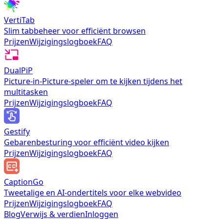
VertiTab
Slim tabbeheer voor efficiënt browsen
Prijzen
Wijzigingslogboek
FAQ
DualPiP
Picture-in-Picture-speler om te kijken tijdens het
multitasken
Prijzen
Wijzigingslogboek
FAQ
Gestify
Gebarenbesturing voor efficiënt video kijken
Prijzen
Wijzigingslogboek
FAQ
CaptionGo
Tweetalige en AI-ondertitels voor elke webvideo
Prijzen
Wijzigingslogboek
FAQ
Blog
Verwijs & verdien
Inloggen