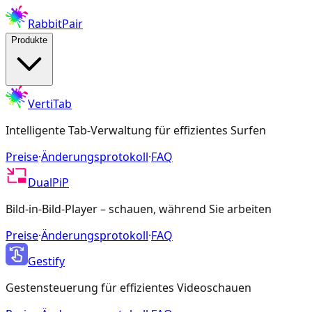
RabbitPair
Produkte
VertiTab
Intelligente Tab-Verwaltung für effizientes Surfen
Preise
·
Änderungsprotokoll
·
FAQ
DualPiP
Bild-in-Bild-Player – schauen, während Sie arbeiten
Preise
·
Änderungsprotokoll
·
FAQ
Gestify
Gestensteuerung für effizientes Videoschauen