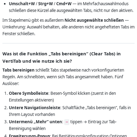
Umschalt+W
/
Strg+W
/
Cmd+W
— im Mehrfachauswahlmodus
schließen diese Kürzel alle ausgewählten Tabs, nicht nur den aktiven.
Im Stapelmenü gibt es außerdem
Nicht ausgewählte schließen
—
Umkehrung: Auswahl behalten, alle anderen nicht angehefteten Tabs im
Fenster schließen.
Was ist die Funktion „Tabs bereinigen“ (Clear Tabs) in
VertiTab und wie nutze ich sie?
Tabs bereinigen
schließt Tabs stapelweise nach vorkonfigurierten
Regeln. Am schnellsten, wenn sich Tabs angesammelt haben. Fünf
Auslöser:
Obere Symbolleiste
: Besen-Symbol klicken (zuerst in den
Einstellungen aktivieren)
Untere Navigationsleiste
: Schaltfläche „Tabs bereinigen“, falls in
Ihrem Layout vorhanden
Untermenü „Mehr“ unten
:
tippen → Eintrag zur Tab-
⋯
Bereinigung wählen
Erweiterungs-Popup
: Bei Bestätigungskonfiguration Optionen