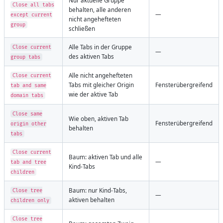
Nur aktuelle Gruppe
Close all tabs
behalten, alle anderen
—
except current
nicht angehefteten
group
schließen
Alle Tabs in der Gruppe
Close current
—
des aktiven Tabs
group tabs
Alle nicht angehefteten
Close current
Tabs mit gleicher Origin
Fensterübergreifend
tab and same
wie der aktive Tab
domain tabs
Close same
Wie oben, aktiven Tab
Fensterübergreifend
origin other
behalten
tabs
Close current
Baum: aktiven Tab und alle
—
tab and tree
Kind-Tabs
children
Baum: nur Kind-Tabs,
Close tree
—
aktiven behalten
children only
Close tree