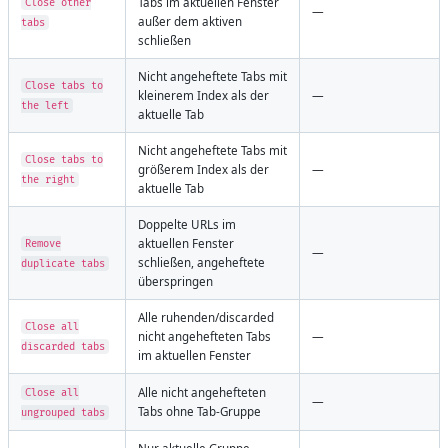
Tabs im aktuellen Fenster
Close other
—
außer dem aktiven
tabs
schließen
Nicht angeheftete Tabs mit
Close tabs to
kleinerem Index als der
—
the left
aktuelle Tab
Nicht angeheftete Tabs mit
Close tabs to
größerem Index als der
—
the right
aktuelle Tab
Doppelte URLs im
aktuellen Fenster
Remove
—
schließen, angeheftete
duplicate tabs
überspringen
Alle ruhenden/discarded
Close all
nicht angehefteten Tabs
—
discarded tabs
im aktuellen Fenster
Alle nicht angehefteten
Close all
—
Tabs ohne Tab-Gruppe
ungrouped tabs