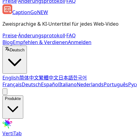
Preise
·
Änderungsprotokoll
·
FAQ
CaptionGo
NEW
Zweisprachige & KI-Untertitel für jedes Web-Video
Preise
·
Änderungsprotokoll
·
FAQ
Blog
Empfehlen & Verdienen
Anmelden
Deutsch
English
简体中文
繁體中文
日本語
한국어
Français
Deutsch
Español
Italiano
Nederlands
Português
Рус
Produkte
VertiTab