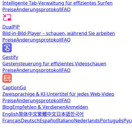
Intelligente Tab-Verwaltung für effizientes Surfen
Preise
Änderungsprotokoll
FAQ
DualPiP
Bild-in-Bild-Player – schauen, während Sie arbeiten
Preise
Änderungsprotokoll
FAQ
Gestify
Gestensteuerung für effizientes Videoschauen
Preise
Änderungsprotokoll
FAQ
CaptionGo
Zweisprachige & KI-Untertitel für jedes Web-Video
Preise
Änderungsprotokoll
FAQ
Blog
Empfehlen & Verdienen
Anmelden
English
简体中文
繁體中文
日本語
한국어
Français
Deutsch
Español
Italiano
Nederlands
Português
Рус