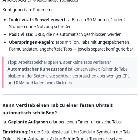
Konfigurierbare Parameter:
Inaktivitäts-Schwellenwert
: z. B. nach 30 Minuten, 1 oder 2
Stunden ohne Nutzung schließen
Positivliste
: URLs, die nie automatisch geschlossen werden
Überspringen-Regeln
: Tabs mit Ton, Tabs mit ungespeicherten
Formulardaten, angeheftete Tabs — jeweils separat konfigurierbar
Tipp:
Arbeitsspeicher sparen, aber keine Tabs verlieren?
Automatischer Ruhezustand
ist konservativer: Ruhende Tabs
bleiben in der Seitenleiste sichtbar, verbrauchen aber weniger CPU
und RAM und laden beim Klick neu.
Kann VertiTab einen Tab zu einer festen Uhrzeit
automatisch schließen?
Ja.
Geplante Aufgaben
erlauben einen Timer für einzelne Tabs:
Einrichtung
: In der Seitenleiste auf Uhr/Sanduhr-Symbol in der Tab-
Zeile → Neue Aufgabe → Aktion
Schließen
→ Triggerzeit setzen.