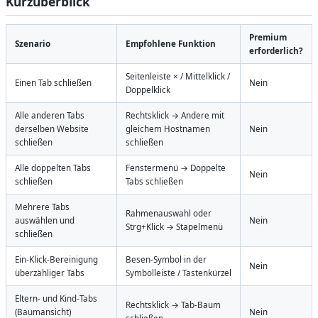
Kurzüberblick
Premium
Szenario
Empfohlene Funktion
erforderlich?
Seitenleiste × / Mittelklick /
Einen Tab schließen
Nein
Doppelklick
Alle anderen Tabs
Rechtsklick → Andere mit
derselben Website
gleichem Hostnamen
Nein
schließen
schließen
Alle doppelten Tabs
Fenstermenü → Doppelte
Nein
schließen
Tabs schließen
Mehrere Tabs
Rahmenauswahl oder
auswählen und
Nein
Strg+Klick → Stapelmenü
schließen
Ein-Klick-Bereinigung
Besen-Symbol in der
Nein
überzähliger Tabs
Symbolleiste / Tastenkürzel
Eltern- und Kind-Tabs
Rechtsklick → Tab-Baum
(Baumansicht)
Nein