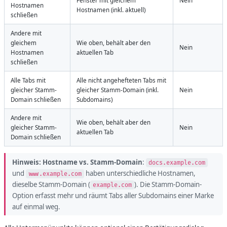
Fenster mit gleichem
Nein
Hostnamen
Hostnamen (inkl. aktuell)
schließen
Andere mit
gleichem
Wie oben, behält aber den
Nein
Hostnamen
aktuellen Tab
schließen
Alle Tabs mit
Alle nicht angehefteten Tabs mit
gleicher Stamm-
gleicher Stamm-Domain (inkl.
Nein
Domain schließen
Subdomains)
Andere mit
Wie oben, behält aber den
gleicher Stamm-
Nein
aktuellen Tab
Domain schließen
Hinweis:
Hostname vs. Stamm-Domain
:
docs.example.com
und
haben unterschiedliche Hostnamen,
www.example.com
dieselbe Stamm-Domain (
). Die Stamm-Domain-
example.com
Option erfasst mehr und räumt Tabs aller Subdomains einer Marke
auf einmal weg.