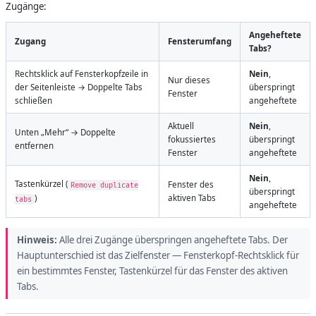
Zugänge:
Angeheftete
Zugang
Fensterumfang
Tabs?
Rechtsklick auf Fensterkopfzeile in
Nein
,
Nur dieses
der Seitenleiste → Doppelte Tabs
überspringt
Fenster
schließen
angeheftete
Aktuell
Nein
,
Unten „Mehr“ → Doppelte
fokussiertes
überspringt
entfernen
Fenster
angeheftete
Nein
,
Tastenkürzel (
Fenster des
Remove duplicate
überspringt
)
aktiven Tabs
tabs
angeheftete
Hinweis:
Alle drei Zugänge überspringen angeheftete Tabs. Der
Hauptunterschied ist das Zielfenster — Fensterkopf-Rechtsklick für
ein bestimmtes Fenster, Tastenkürzel für das Fenster des aktiven
Tabs.