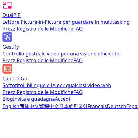
DualPiP
Lettore Picture-in-Picture per guardare in multitasking
Prezzi
Registro delle Modifiche
FAQ
Gestify
Controllo gestuale video per una visione efficiente
Prezzi
Registro delle Modifiche
FAQ
CaptionGo
Sottotitoli bilingue e IA per qualsiasi video web
Prezzi
Registro delle Modifiche
FAQ
Blog
Invita e guadagna
Accedi
English
简体中文
繁體中文
日本語
한국어
Français
Deutsch
Espa