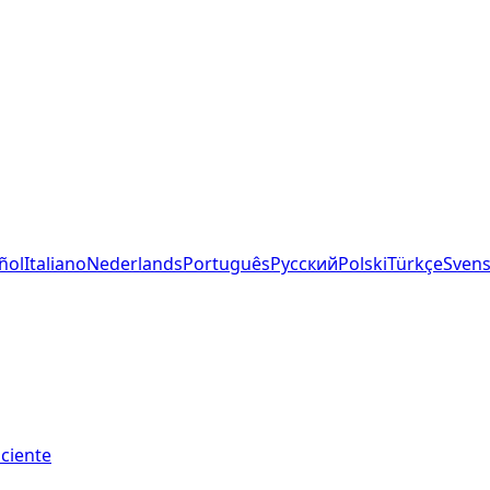
ñol
Italiano
Nederlands
Português
Русский
Polski
Türkçe
Sven
iciente