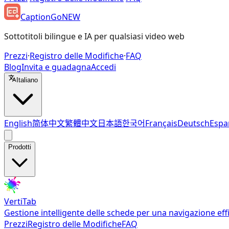
CaptionGo
NEW
Sottotitoli bilingue e IA per qualsiasi video web
Prezzi
·
Registro delle Modifiche
·
FAQ
Blog
Invita e guadagna
Accedi
Italiano
English
简体中文
繁體中文
日本語
한국어
Français
Deutsch
Espa
Prodotti
VertiTab
Gestione intelligente delle schede per una navigazione eff
Prezzi
Registro delle Modifiche
FAQ