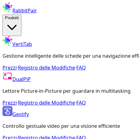
RabbitPair
Prodotti
VertiTab
Gestione intelligente delle schede per una navigazione eff
Prezzi
·
Registro delle Modifiche
·
FAQ
DualPiP
Lettore Picture-in-Picture per guardare in multitasking
Prezzi
·
Registro delle Modifiche
·
FAQ
Gestify
Controllo gestuale video per una visione efficiente
Prezzi
·
Registro delle Modifiche
·
FAQ