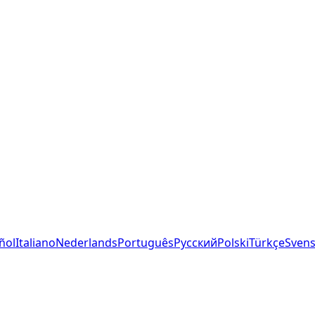
ñol
Italiano
Nederlands
Português
Русский
Polski
Türkçe
Sven